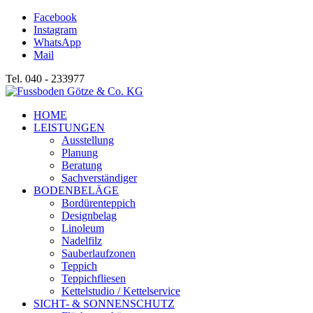
Facebook
Instagram
WhatsApp
Mail
Tel. 040 - 233977
HOME
LEISTUNGEN
Ausstellung
Planung
Beratung
Sachverständiger
BODENBELÄGE
Bordürenteppich
Designbelag
Linoleum
Nadelfilz
Sauberlaufzonen
Teppich
Teppichfliesen
Kettelstudio / Kettelservice
SICHT- & SONNENSCHUTZ