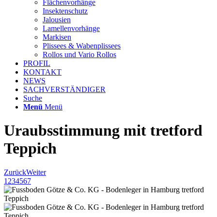
Flächenvorhänge
Insektenschutz
Jalousien
Lamellenvorhänge
Markisen
Plissees & Wabenplissees
Rollos und Vario Rollos
PROFIL
KONTAKT
NEWS
SACHVERSTÄNDIGER
Suche
Menü
Menü
Uraubsstimmung mit tretford
Teppich
Zurück
Weiter
1
2
3
4
5
6
7