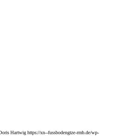
Doris Hartwig
https://xn--fussbodengtze-rmb.de/wp-