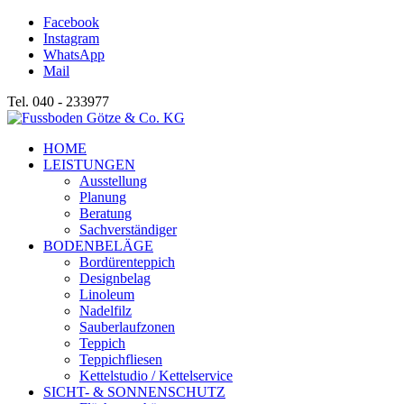
Facebook
Instagram
WhatsApp
Mail
Tel. 040 - 233977
HOME
LEISTUNGEN
Ausstellung
Planung
Beratung
Sachverständiger
BODENBELÄGE
Bordürenteppich
Designbelag
Linoleum
Nadelfilz
Sauberlaufzonen
Teppich
Teppichfliesen
Kettelstudio / Kettelservice
SICHT- & SONNENSCHUTZ