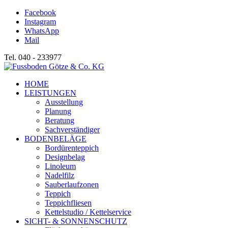
Facebook
Instagram
WhatsApp
Mail
Tel. 040 - 233977
HOME
LEISTUNGEN
Ausstellung
Planung
Beratung
Sachverständiger
BODENBELÄGE
Bordürenteppich
Designbelag
Linoleum
Nadelfilz
Sauberlaufzonen
Teppich
Teppichfliesen
Kettelstudio / Kettelservice
SICHT- & SONNENSCHUTZ