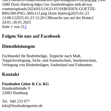
1080
Doris Hartwig
https://xn--fussbodengtze-rmb.de/wp-
content/uploads/2024/01/LOGO-FUSSBODEN-GOETZE-
800x300-PNG-300x113.png
Doris Hartwig
2025-01-23
12:08:12
2025-01-23 12:20:13
Besuche uns auf der Home2
24.01.-26.01.2025
Seite 1 von 2
1
2
Folgen Sie uns auf Facebook
Dienstleistungen
Fachhandel für Bodenbeläge, Teppiche nach Maß,
Teppichverlegung, Sicht- und Sonnenschutz, Insektenschutz,
Verlegung von Bodenbelägen, Sauberlauf und Fußmatten.
Kontakt
Fussboden Götze & Co. KG
Humboldtstraße 9
22083 Hamburg
Tel. 040 233 977
info@fussbodengoetze.de