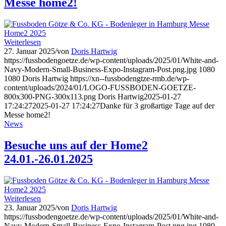
Messe home2!
Weiterlesen
27. Januar 2025
/
von
Doris Hartwig
https://fussbodengoetze.de/wp-content/uploads/2025/01/White-and-
Navy-Modern-Small-Business-Expo-Instagram-Post.png.jpg
1080
1080
Doris Hartwig
https://xn--fussbodengtze-rmb.de/wp-
content/uploads/2024/01/LOGO-FUSSBODEN-GOETZE-
800x300-PNG-300x113.png
Doris Hartwig
2025-01-27
17:24:27
2025-01-27 17:24:27
Danke für 3 großartige Tage auf der
Messe home2!
News
Besuche uns auf der Home2
24.01.-26.01.2025
Weiterlesen
23. Januar 2025
/
von
Doris Hartwig
https://fussbodengoetze.de/wp-content/uploads/2025/01/White-and-
Navy-Modern-Small-Business-Expo-Instagram-Post.png.jpg
1080