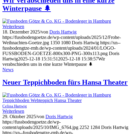
Wir verabschieden uns in eine kurze
Winterpause 🌲
Weiterlesen
18. Dezember 2025
/
von
Doris Hartwig
https://fussbodengoetze.de/wp-content/uploads/2025/12/Frohe-
Weihnachten-Goetze.jpg
1350
1080
Doris Hartwig
https://xn--
fussbodengtze-rmb.de/wp-content/uploads/2024/01/LOGO-
FUSSBODEN-GOETZE-800x300-PNG-300x113.png
Doris
Hartwig
2025-12-18 15:31:51
2025-12-18 15:38:57
Wir
verabschieden uns in eine kurze Winterpause 🌲
News
Neuer Teppichboden fürs Hansa Theater
Celina Hartwig
Weiterlesen
29. Oktober 2025
/
von
Doris Hartwig
https://fussbodengoetze.de/wp-
content/uploads/2025/10/IMG_6764.jpg
2252
1284
Doris Hartwig
https://xn--fussbodengtze-rmb.de/wp-