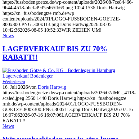
https://fussbodengoetze.de/wp-content/uploads/2026/08/7ce84466-
9b44-4518-bbcf-d9d5e465fb69.png
1024
1536
Doris Hartwig
https://xn--fussbodengtze-rmb.de/wp-
content/uploads/2024/01/LOGO-FUSSBODEN-GOETZE-
800x300-PNG-300x113.png
Doris Hartwig
2026-08-05
10:42:36
2026-08-05 10:52:33
WIR ZIEHEN UM!
News
LAGERVERKAUF BIS ZU 70%
RABATT!!
Weiterlesen
16. Juli 2026
/
von
Doris Hartwig
https://fussbodengoetze.de/wp-content/uploads/2026/07/IMG_4118-
scaled.jpeg
2560
1440
Doris Hartwig
https://xn--fussbodengtze-
rmb.de/wp-content/uploads/2024/01/LOGO-FUSSBODEN-
GOETZE-800x300-PNG-300x113.png
Doris Hartwig
2026-07-16
16:07:06
2026-07-16 16:07:06
LAGERVERKAUF BIS ZU 70%
RABATT!!
News