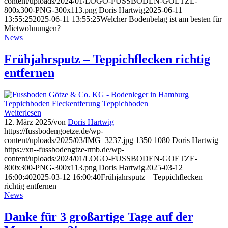
content/uploads/2024/01/LOGO-FUSSBODEN-GOETZE-
800x300-PNG-300x113.png
Doris Hartwig
2025-06-11
13:55:25
2025-06-11 13:55:25
Welcher Bodenbelag ist am besten für
Mietwohnungen?
News
Frühjahrsputz – Teppichflecken richtig
entfernen
Weiterlesen
12. März 2025
/
von
Doris Hartwig
https://fussbodengoetze.de/wp-
content/uploads/2025/03/IMG_3237.jpg
1350
1080
Doris Hartwig
https://xn--fussbodengtze-rmb.de/wp-
content/uploads/2024/01/LOGO-FUSSBODEN-GOETZE-
800x300-PNG-300x113.png
Doris Hartwig
2025-03-12
16:00:40
2025-03-12 16:00:40
Frühjahrsputz – Teppichflecken
richtig entfernen
News
Danke für 3 großartige Tage auf der