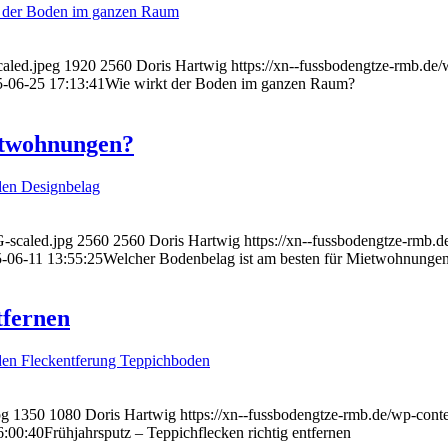
aled.jpeg
1920
2560
Doris Hartwig
https://xn--fussbodengtze-rm
-06-25 17:13:41
Wie wirkt der Boden im ganzen Raum?
etwohnungen?
-scaled.jpg
2560
2560
Doris Hartwig
https://xn--fussbodengtze-r
-06-11 13:55:25
Welcher Bodenbelag ist am besten für Mietwohnunge
tfernen
pg
1350
1080
Doris Hartwig
https://xn--fussbodengtze-rmb.de/wp
6:00:40
Frühjahrsputz – Teppichflecken richtig entfernen