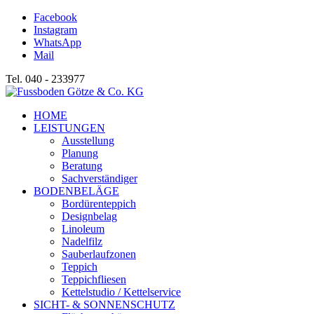
Facebook
Instagram
WhatsApp
Mail
Tel. 040 - 233977
HOME
LEISTUNGEN
Ausstellung
Planung
Beratung
Sachverständiger
BODENBELÄGE
Bordürenteppich
Designbelag
Linoleum
Nadelfilz
Sauberlaufzonen
Teppich
Teppichfliesen
Kettelstudio / Kettelservice
SICHT- & SONNENSCHUTZ