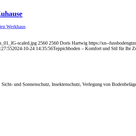
Zuhause
n_01_IG-scaled.jpg
2560
2560
Doris Hartwig
https://xn--fussboden
:27:55
2024-10-24 14:35:56
Teppichboden – Komfort und Stil für Ihr 
 Sicht- und Sonnenschutz, Insektenschutz, Verlegung von Bodenbeläg