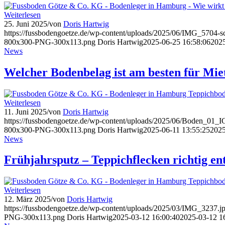
Weiterlesen
25. Juni 2025
/
von
Doris Hartwig
https://fussbodengoetze.de/wp-content/uploads/2025/06/IMG_5704-sc
800x300-PNG-300x113.png
Doris Hartwig
2025-06-25 16:58:06
2025
News
Welcher Bodenbelag ist am besten für Mi
Weiterlesen
11. Juni 2025
/
von
Doris Hartwig
https://fussbodengoetze.de/wp-content/uploads/2025/06/Boden_01_IG
800x300-PNG-300x113.png
Doris Hartwig
2025-06-11 13:55:25
2025
News
Frühjahrsputz – Teppichflecken richtig en
Weiterlesen
12. März 2025
/
von
Doris Hartwig
https://fussbodengoetze.de/wp-content/uploads/2025/03/IMG_3237.j
PNG-300x113.png
Doris Hartwig
2025-03-12 16:00:40
2025-03-12 1