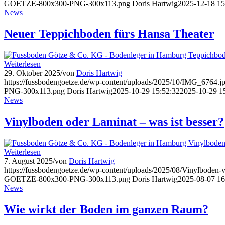
GOETZE-800x300-PNG-300x113.png
Doris Hartwig
2025-12-18 15
News
Neuer Teppichboden fürs Hansa Theater
Weiterlesen
29. Oktober 2025
/
von
Doris Hartwig
https://fussbodengoetze.de/wp-content/uploads/2025/10/IMG_6764.j
PNG-300x113.png
Doris Hartwig
2025-10-29 15:52:32
2025-10-29 1
News
Vinylboden oder Laminat – was ist besser?
Weiterlesen
7. August 2025
/
von
Doris Hartwig
https://fussbodengoetze.de/wp-content/uploads/2025/08/Vinylboden-
GOETZE-800x300-PNG-300x113.png
Doris Hartwig
2025-08-07 16
News
Wie wirkt der Boden im ganzen Raum?