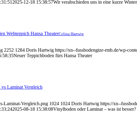
:31:51
2025-12-18 15:38:57
Wir verabschieden uns in eine kurze Winte
Celina Hartwig
pg
2252
1284
Doris Hartwig
https://xn--fussbodengtze-rmb.de/wp
5:58:35
Neuer Teppichboden fürs Hansa Theater
vs-Laminat-Vergleich.png
1024
1024
Doris Hartwig
https://xn--fuss
:33:24
2025-08-18 15:38:08
Vinylboden oder Laminat – was ist besser?