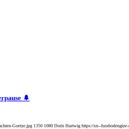
erpause 🌲
achten-Goetze.jpg
1350
1080
Doris Hartwig
https://xn--fussbodeng