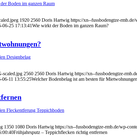
aled.jpeg
1920
2560
Doris Hartwig
https://xn--fussbodengtze-rm
-06-25 17:13:41
Wie wirkt der Boden im ganzen Raum?
etwohnungen?
-scaled.jpg
2560
2560
Doris Hartwig
https://xn--fussbodengtze-r
-06-11 13:55:25
Welcher Bodenbelag ist am besten für Mietwohnunge
tfernen
pg
1350
1080
Doris Hartwig
https://xn--fussbodengtze-rmb.de/wp
6:00:40
Frühjahrsputz – Teppichflecken richtig entfernen