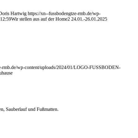
Doris Hartwig
https://xn--fussbodengtze-rmb.de/wp-
:12:59
Wir stellen aus auf der Home2 24.01.-26.01.2025
gtze-rmb.de/wp-content/uploads/2024/01/LOGO-FUSSBODEN-
Zuhause
en, Sauberlauf und Fußmatten.