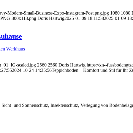
Navy-Modern-Small-Business-Expo-Instagram-Post.png.jpg
1080
1080
PNG-300x113.png
Doris Hartwig
2025-01-09 18:11:58
2025-01-09 18
Zuhause
n_01_IG-scaled.jpg
2560
2560
Doris Hartwig
https://xn--fussboden
:27:55
2024-10-24 14:35:56
Teppichboden – Komfort und Stil für Ihr 
 Sicht- und Sonnenschutz, Insektenschutz, Verlegung von Bodenbeläg