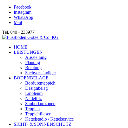
Facebook
Instagram
WhatsApp
Mail
Tel. 040 - 233977
HOME
LEISTUNGEN
Ausstellung
Planung
Beratung
Sachverständiger
BODENBELÄGE
Bordürenteppich
Designbelag
Linoleum
Nadelfilz
Sauberlaufzonen
Teppich
Teppichfliesen
Kettelstudio / Kettelservice
SICHT- & SONNENSCHUTZ