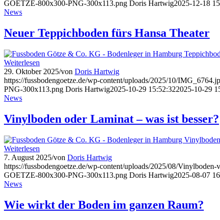
GOETZE-800x300-PNG-300x113.png
Doris Hartwig
2025-12-18 15
News
Neuer Teppichboden fürs Hansa Theater
Weiterlesen
29. Oktober 2025
/
von
Doris Hartwig
https://fussbodengoetze.de/wp-content/uploads/2025/10/IMG_6764.j
PNG-300x113.png
Doris Hartwig
2025-10-29 15:52:32
2025-10-29 1
News
Vinylboden oder Laminat – was ist besser?
Weiterlesen
7. August 2025
/
von
Doris Hartwig
https://fussbodengoetze.de/wp-content/uploads/2025/08/Vinylboden-
GOETZE-800x300-PNG-300x113.png
Doris Hartwig
2025-08-07 16
News
Wie wirkt der Boden im ganzen Raum?