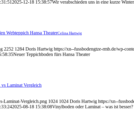
:31:51
2025-12-18 15:38:57
Wir verabschieden uns in eine kurze Winte
Celina Hartwig
pg
2252
1284
Doris Hartwig
https://xn--fussbodengtze-rmb.de/wp
5:58:35
Neuer Teppichboden fürs Hansa Theater
vs-Laminat-Vergleich.png
1024
1024
Doris Hartwig
https://xn--fuss
:33:24
2025-08-18 15:38:08
Vinylboden oder Laminat – was ist besser?