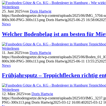
Weiterlesen
25. Juni 2025
/
von
Doris Hartwig
https://fussbodengoetze.de/wp-content/uploads/2025/06/IMG_5704-sc
800x300-PNG-300x113.png
Doris Hartwig
2025-06-25 16:58:06
2025
News
Welcher Bodenbelag ist am besten für Mi
Weiterlesen
11. Juni 2025
/
von
Doris Hartwig
https://fussbodengoetze.de/wp-content/uploads/2025/06/Boden_01_IG
800x300-PNG-300x113.png
Doris Hartwig
2025-06-11 13:55:25
2025
News
Frühjahrsputz – Teppichflecken richtig en
Weiterlesen
12. März 2025
/
von
Doris Hartwig
https://fussbodengoetze.de/wp-content/uploads/2025/03/IMG_3237.j
PNG-300x113.png
Doris Hartwig
2025-03-12 16:00:40
2025-03-12 1