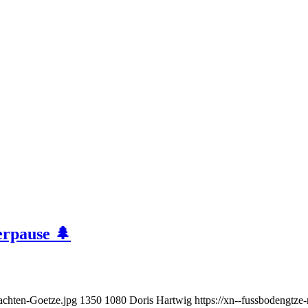
erpause 🌲
achten-Goetze.jpg
1350
1080
Doris Hartwig
https://xn--fussbodeng